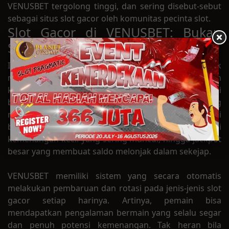
VENUSBET tergolong tinggi, dan sering disebut-sebut
sebagai situs slot gacor oleh komunitas pecinta slot.
Slot Gacor di VENUSBET: Bukan
Sekadar Istilah
Istilah
slot gacor
sering kali digunakan untuk
menggambarkan mesin slot yang memberikan
kemenangan secara konsisten. Di VENUSBET, istilah ini
bukan sekadar label kosong. Banyak member yang
merasakan sendiri bagaimana slot di platform ini
benar-benar memberikan hasil nyata. Baik itu dari
kemenangan kecil yang sering muncul, hingga jackpot
besar yang membuat saldo melonjak dalam sekejap.
VENUSBET memiliki sistem yang secara otomatis
melakukan pembaruan dan rotasi pada jenis-jenis slot
gacor setiap harinya. Artinya, pemain bisa
mendapatkan pengalaman bermain yang selalu segar
dan penuh potensi kemenangan. Tak heran bila