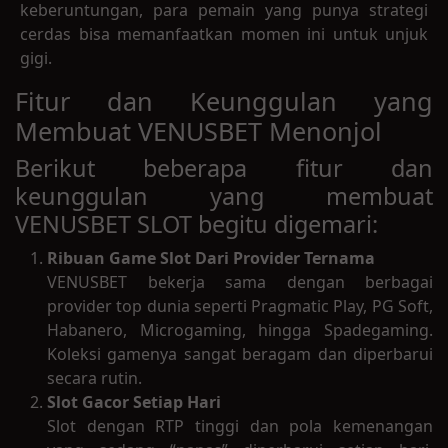
keberuntungan, para pemain yang punya strategi
cerdas bisa memanfaatkan momen ini untuk unjuk
gigi.
Fitur dan Keunggulan yang
Membuat VENUSBET Menonjol
Berikut beberapa fitur dan
keunggulan yang membuat
VENUSBET SLOT begitu digemari:
Ribuan Game Slot Dari Provider Ternama
VENUSBET bekerja sama dengan berbagai
provider top dunia seperti Pragmatic Play, PG Soft,
Habanero, Microgaming, hingga Spadegaming.
Koleksi gamenya sangat beragam dan diperbarui
secara rutin.
Slot Gacor Setiap Hari
Slot dengan RTP tinggi dan pola kemenangan