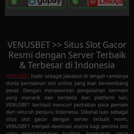
VENUSBET >> Situs Slot Gacor
Resmi dengan Server Terbaik
& Terbesar di Indonesia
VENUSBET
hadir sebagai jawaban di tengah ramainya
dunia permainan slot online yang kian berkembang
pesat. Dengan menawarkan pengalaman bermain
yang menarik dan berbeda dari platform lain,
VENUSBET berhasil mencuri perhatian para pemain
dari seluruh penjuru Indonesia. Dikenal luas sebagai
situs slot gacor dengan server terbaik resmi,
VENUSBET menjadi destinasi utama bagi pecinta slot
yang mengutamakan kualitas, keamanan, serta