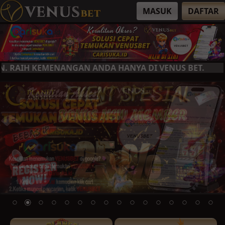
MASUK
DAFTAR
RAIH KEMENANGAN ANDA HANYA DI VENUS BET.