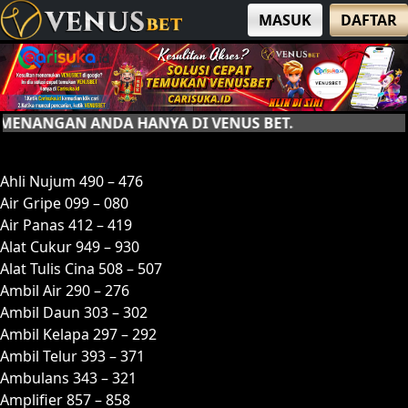
MASUK
DAFTAR
AN ANDA HANYA DI VENUS BET.
A
Ahli Nujum 490 – 476
Air Gripe 099 – 080
Air Panas 412 – 419
Alat Cukur 949 – 930
Alat Tulis Cina 508 – 507
Ambil Air 290 – 276
Ambil Daun 303 – 302
Ambil Kelapa 297 – 292
Ambil Telur 393 – 371
Ambulans 343 – 321
Amplifier 857 – 858