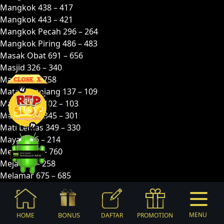
Mangkok 438 – 417
Mangkok 443 – 421
Mangkok Pecah 296 – 264
Mangkok Piring 486 – 483
Masak Obat 691 – 656
Masjid 326 – 340
Mata 757 – 758
Mata Keranjang 137 – 109
Mata-mata 102 – 103
Mata-mata 345 – 301
Mati Lemas 349 – 330
Mayat 246 – 214
Medali 782 – 760
Meja 257 – 258
Melamar 675 – 685
Memasak 335 – 325
Membajak 488 – 467
Membawa Getah 021 – 043
BONUS
MENU
HOME
DAFTAR
PROMOTION
Membonceng 943 – 921